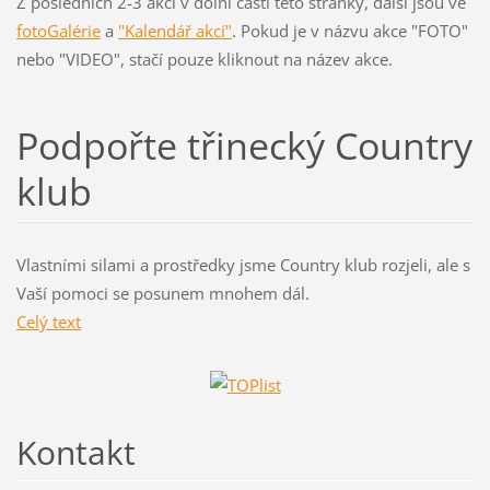
Z posledních 2-3 akcí v dolní části této stránky, další jsou ve
fotoGalérie
a
"Kalendář akcí"
. Pokud je v názvu akce "FOTO"
nebo "VIDEO", stačí pouze kliknout na název akce.
Podpořte třinecký Country
klub
Vlastními silami a prostředky jsme Country klub rozjeli, ale s
Vaší pomoci se posunem mnohem dál.
Celý text
Kontakt