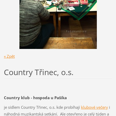
« Zpět
Country Třinec, o.s.
Country klub - hospoda u Pašíka
je sídlem Country Třinec, o.s. kde probíhají
klubové večery
i
náhodná muzikantská setkání. Ale otevřeno je celý týden a