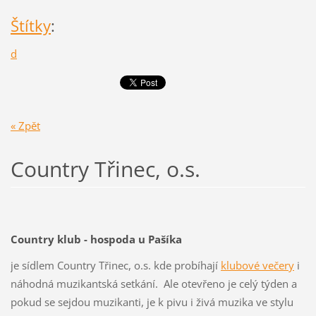
Štítky
:
d
« Zpět
Country Třinec, o.s.
Country klub - hospoda u Pašíka
je sídlem Country Třinec, o.s. kde probíhají
klubové večery
i
náhodná muzikantská setkání. Ale otevřeno je celý týden a
pokud se sejdou muzikanti, je k pivu i živá muzika ve stylu