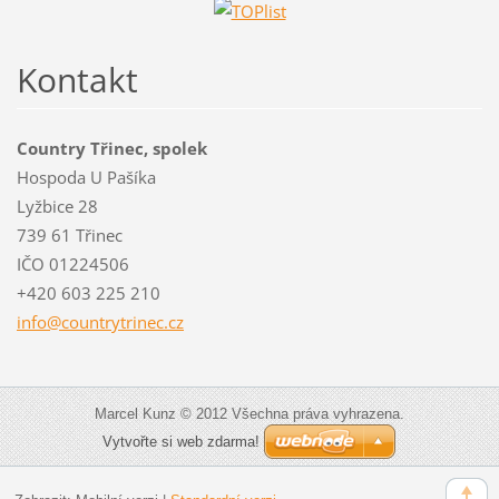
Kontakt
Country Třinec, spolek
Hospoda U Pašíka
Lyžbice 28
739 61 Třinec
IČO 01224506
+420 603 225 210
info@cou
ntrytrin
ec.cz
Marcel Kunz © 2012 Všechna práva vyhrazena.
Vytvořte si web zdarma!