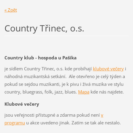
« Zpět
Country Třinec, o.s.
Country klub - hospoda u Pašíka
je sídlem Country Třinec, o.s. kde probíhají
klubové večery
i
náhodná muzikantská setkání. Ale otevřeno je celý týden a
pokud se sejdou muzikanti, je k pivu i živá muzika ve stylu
country, bluegrass, folk, jazz, blues.
Mapa
kde nás najdete.
Klubové večery
jsou veřejnosti přístupné a zdarma pokud není
v
programu
u akce uvedeno jinak. Zatím se tak ale nestalo.