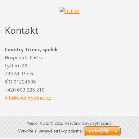
Kontakt
Country Třinec, spolek
Hospoda U Pašíka
Lyžbice 28
739 61 Třinec
IČO 01224506
+420 603 225 210
info@cou
ntrytrin
ec.cz
Marcel Kunz © 2012 Všechna práva vyhrazena.
Vytvořte si webové stránky zdarma!