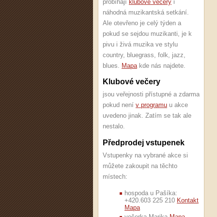
probíhají
klubové večery
i
náhodná muzikantská setkání.
Ale otevřeno je celý týden a
pokud se sejdou muzikanti, je k
pivu i živá muzika ve stylu
country, bluegrass, folk, jazz,
blues.
Mapa
kde nás najdete.
Klubové večery
jsou veřejnosti přístupné a zdarma
pokud není
v programu
u akce
uvedeno jinak. Zatím se tak ale
nestalo.
Předprodej vstupenek
Vstupenky na vybrané akce si
můžete zakoupit na těchto
místech:
hospoda u Pašíka:
+420.603 225 210
Kontakt
Mapa
večerka Marika
Mapa