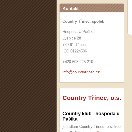
Kontakt
Country Třinec, spolek
Hospoda U Pašíka
Lyžbice 28
739 61 Třinec
IČO 01224506
+420 603 225 210
info@cou
ntrytrin
ec.cz
Country Třinec, o.s.
Country klub - hospoda u
Pašíka
je sídlem Country Třinec, o.s. kde