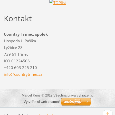
Kontakt
Country Třinec, spolek
Hospoda U Pašíka
Lyžbice 28
739 61 Třinec
IČO 01224506
+420 603 225 210
info@cou
ntrytrin
ec.cz
Marcel Kunz © 2012 Všechna práva vyhrazena.
Vytvořte si web zdarma!