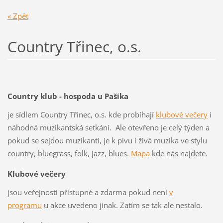
« Zpět
Country Třinec, o.s.
Country klub - hospoda u Pašíka
je sídlem Country Třinec, o.s. kde probíhají
klubové večery
i
náhodná muzikantská setkání. Ale otevřeno je celý týden a
pokud se sejdou muzikanti, je k pivu i živá muzika ve stylu
country, bluegrass, folk, jazz, blues.
Mapa
kde nás najdete.
Klubové večery
jsou veřejnosti přístupné a zdarma pokud není
v
programu
u akce uvedeno jinak. Zatím se tak ale nestalo.