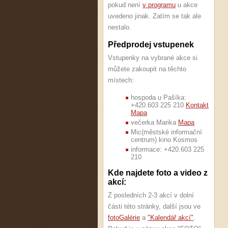
pokud není
v programu
u akce
uvedeno jinak. Zatím se tak ale
nestalo.
Předprodej vstupenek
Vstupenky na vybrané akce si
můžete zakoupit na těchto
místech:
hospoda u Pašíka:
+420.603 225 210
Kontakt
Mapa
večerka Marika
Mapa
Mic(městské informační
centrum) kino Kosmos
informace: +420.603 225
210
Kde najdete foto a video z
akcí:
Z posledních 2-3 akcí v dolní
části této stránky, další jsou ve
fotoGalérie
a
"Kalendář akcí"
.