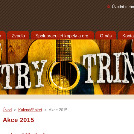
Úvodní strá
a
Zvadlo
Spolupracující kapely a org.
O nás
Konta
Úvod
>
Kalendář akcí
>
Akce 2015
Akce 2015