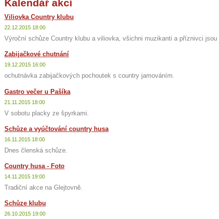
Kalendář akcí
Viliovka Country klubu
22.12.2015 18:00
Výroční schůze Country klubu a viliovka, všichni muzikanti a příznivci jso
Zabijačkové chutnání
19.12.2015 16:00
ochutnávka zabijačkových pochoutek s country jamováním.
Gastro večer u Pašíka
21.11.2015 18:00
V sobotu placky ze špyrkami.
Schůze a vyúčtování country husa
16.11.2015 18:00
Dnes členská schůze.
Country husa - Foto
14.11.2015 19:00
Tradiční akce na Glejtovně.
Schůze klubu
26.10.2015 19:00