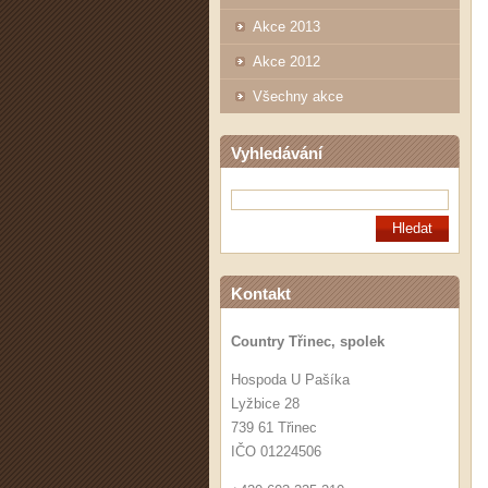
Akce 2013
Akce 2012
Všechny akce
Vyhledávání
Kontakt
Country Třinec, spolek
Hospoda U Pašíka
Lyžbice 28
739 61 Třinec
IČO 01224506