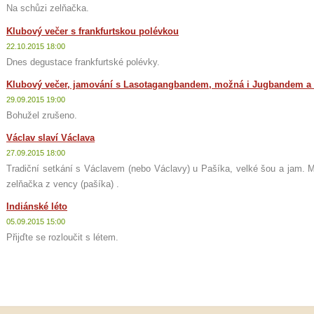
Na schůzi zelňačka.
Klubový večer s frankfurtskou polévkou
22.10.2015 18:00
Dnes degustace frankfurtské polévky.
Klubový večer, jamování s Lasotagangbandem, možná i Jugbandem a m
29.09.2015 19:00
Bohužel zrušeno.
Václav slaví Václava
27.09.2015 18:00
Tradiční setkání s Václavem (nebo Václavy) u Pašíka, velké šou a jam. M
zelňačka z vency (pašíka) .
Indiánské léto
05.09.2015 15:00
Přijďte se rozloučit s létem.