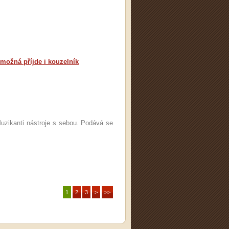
ožná příjde i kouzelník
uzikanti nástroje s sebou. Podává se
1
2
3
>
>>