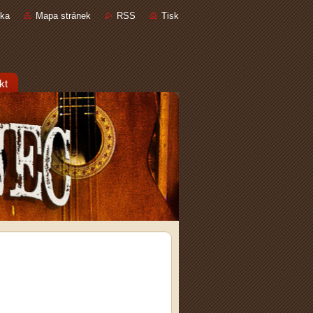
nka
Mapa stránek
RSS
Tisk
kt