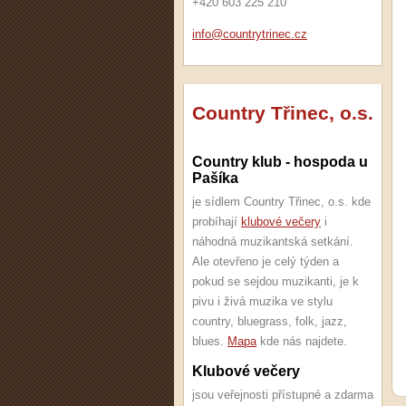
+420 603 225 210
info@cou
ntrytrin
ec.cz
Country Třinec, o.s.
Country klub - hospoda u
Pašíka
je sídlem Country Třinec, o.s. kde
probíhají
klubové večery
i
náhodná muzikantská setkání.
Ale otevřeno je celý týden a
pokud se sejdou muzikanti, je k
pivu i živá muzika ve stylu
country, bluegrass, folk, jazz,
blues.
Mapa
kde nás najdete.
Klubové večery
jsou veřejnosti přístupné a zdarma