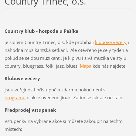
Country Třinec, o.s.
Country klub - hospoda u Pašíka
je sídlem Country Třinec, o.s. kde probíhají
klubové večery
i
náhodná muzikantská setkání. Ale otevřeno je celý týden a
pokud se sejdou muzikanti, je k pivu i živá muzika ve stylu
country, bluegrass, folk, jazz, blues.
Mapa
kde nás najdete.
Klubové večery
jsou veřejnosti přístupné a zdarma pokud není
v
programu
u akce uvedeno jinak. Zatím se tak ale nestalo.
Předprodej vstupenek
Vstupenky na vybrané akce si můžete zakoupit na těchto
místech: