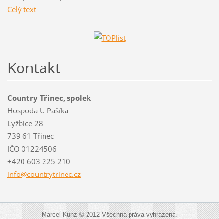
Celý text
Kontakt
Country Třinec, spolek
Hospoda U Pašíka
Lyžbice 28
739 61 Třinec
IČO 01224506
+420 603 225 210
info@cou
ntrytrin
ec.cz
Marcel Kunz © 2012 Všechna práva vyhrazena.